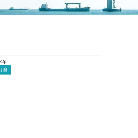
示
水车
订购